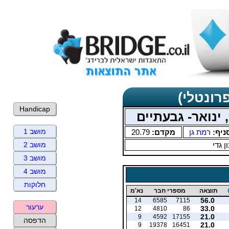
רונטלי)
Handicap
 ינואר- גבעתיים
מושב 1
ניף:
רמת גן
מקדם:
20.79
ן גדי
מושב 2
מושב 3
מושב 4
חלוקות
תוצאה
מספרי חבר
נא'מ
56.0
14
6585
7115
ערעור
33.0
12
4810
86
21.0
9
4592
17155
הדפסה
21.0
9
19378
16451