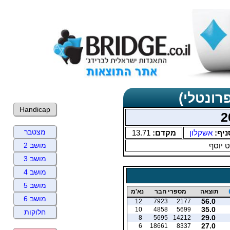
רונטלי)
Handicap
מצטבר
ניף:
אשקלון
מקדם:
13.71
 יוסף
מושב 2
מושב 3
מושב 4
מושב 5
תוצאה
מספרי חבר
נא'מ
מושב 6
56.0
12
7923
2177
35.0
10
4858
5699
חלוקות
29.0
8
5695
14212
27.0
6
18661
8337