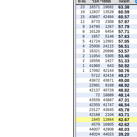
תוצאה
מספרי חבר
נא'מ
63.38
23
16571
19692
60.59
19
12837
13528
60.57
15
43667
42484
57.97
12
8770
2308
57.79
9
24790
1267
57.71
8
16128
6454
57.63
6
1657
5148
57.05
5
41724
12991
56.51
4
25000
24115
53.57
3
16321
20896
53.40
2
11054
5305
51.33
2
16556
2427
50.92
1
41960
643
50.76
1
17092
42144
49.27
5712
42419
49.00
43672
43671
48.92
22991
9168
48.82
42137
40728
48.14
72
18889
47.31
43559
43887
46.54
42355
41747
45.78
23127
43645
43.71
42168
2104
42.67
1845
12864
42.62
4579
16805
40.03
44007
42908
39.20
44024
44023