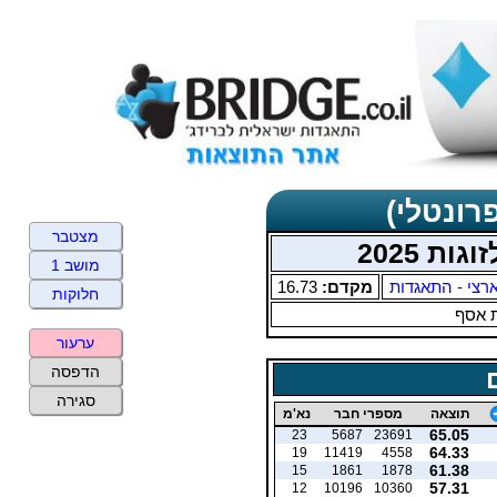
רונטלי)
מצטבר
מושב 1
רצי - התאגדות
מקדם:
16.73
חלוקות
 אסף
ערעור
הדפסה
סגירה
תוצאה
מספרי חבר
נא'מ
65.05
23
5687
23691
64.33
19
11419
4558
61.38
15
1861
1878
57.31
12
10196
10360