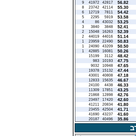
56.82
9
41972
42817
55.30
8
23742
42114
54.42
6
12719
7811
53.58
5
2295
5919
53.25
4
86
43032
52.41
3
3840
3848
52.39
2
15048
16263
51.14
2
44019
44016
50.83
1
23959
22490
50.50
1
24090
43209
50.26
1
42885
16081
48.42
15199
3112
47.75
983
10193
47.65
9032
10948
47.44
19378
15132
47.18
43001
40808
46.67
12833
15635
46.33
24100
4438
43.25
11309
17851
42.76
21868
12898
42.60
23497
17420
41.80
41211
20834
41.71
23455
42504
41.60
41690
43237
35.86
20187
40496
ב