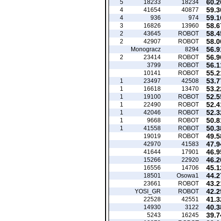
60.2
5
18233
18234
59.3
4
41654
40877
59.1
4
936
974
58.6
3
16826
13960
58.4
2
43645
ROBOT
58.0
2
42907
ROBOT
56.9
Monogracz
8294
56.9
2
23414
ROBOT
56.1
3799
ROBOT
55.2
10141
ROBOT
53.7
1
23497
42508
53.2
1
16618
13470
52.5
1
19100
ROBOT
52.4
1
22490
ROBOT
52.3
1
42046
ROBOT
50.8
1
9668
ROBOT
50.3
1
41558
ROBOT
49.5
19019
ROBOT
47.9
42970
41583
46.9
41644
17901
46.2
15266
22920
45.1
16556
14706
44.2
18501
Osowa1
43.2
23661
ROBOT
42.2
YOSI_GR
ROBOT
41.3
22528
42551
40.3
14930
3122
39.7
5243
16245