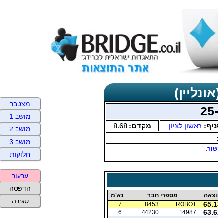
ונליין)
מצטבר
מושב 1
ניף:
ראשון לציון
מקדם:
8.68
מושב 2
מושב 3
שור
.
חלוקות
ערעור
הדפסה
וצאה
מספרי חבר
נא'מ
סגירה
65.1
7
8453
ROBOT
63.6
6
44230
14987