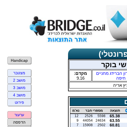
רונטלי)
Handicap
שי בוקר
מצטבר
ון הברידג מחניים
מקדם:
חיפה
9.16
מושב 2
ץ אריה
מושב 3
מושב 4
פירוט
תוצאה
מספרי חבר
נא'מ
ערעור
65.38
12
2526
5598
63.55
9
44054
24634
הדפסה
60.81
7
15908
2502