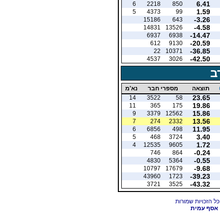
6.41
6
2218
850
1.59
5
4373
99
-3.26
15186
643
-4.58
14831
13526
-14.47
6937
6938
-20.59
612
9130
-36.85
22
10371
-42.50
4537
3026
ב
תוצאה
מספרי חבר
נא'מ
23.65
14
3522
58
19.86
11
365
175
15.86
9
3379
12562
13.56
7
274
2332
11.95
6
6856
498
3.40
5
468
3724
1.72
4
12535
9605
-0.24
746
864
-0.55
4830
5364
-9.68
10797
17679
-39.23
43960
1723
-43.32
3721
3525
אסף עמית