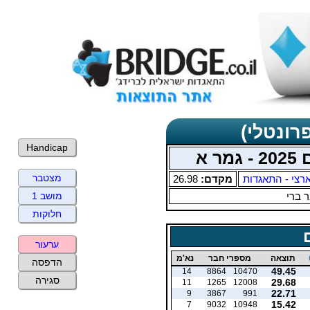
רונטלי)
Handicap
 א
מצטבר
רצי - התאגדות
מקדם:
26.98
 ברי
מושב 1
חלוקות
ערעור
תוצאה
מספרי חבר
נא'מ
הדפסה
49.45
14
8864
10470
סגירה
29.68
11
1265
12008
22.71
9
3867
991
15.42
7
9032
10948