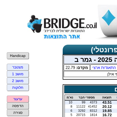
רונטלי)
Handicap
 ב
מצטבר
התאגדות ארצי
מקדם:
22.79
 אילן
מושב 1
מושב 2
חלוקות
תוצאה
מספרי חבר
נא'מ
ערעור
43.51
10
99
4373
הדפסה
20.12
8
11122
41452
19.85
6
3292
8312
סגירה
16.72
5
20715
1814