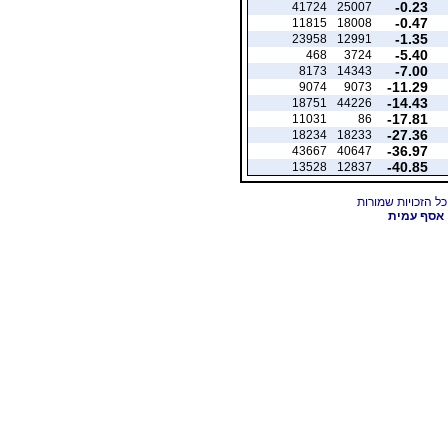
-0.23
41724
25007
-0.47
11815
18008
-1.35
23958
12991
-5.40
468
3724
-7.00
8173
14343
-11.29
9074
9073
-14.43
18751
44226
-17.81
11031
86
-27.36
18234
18233
-36.97
43667
40647
-40.85
13528
12837
אסף עמית