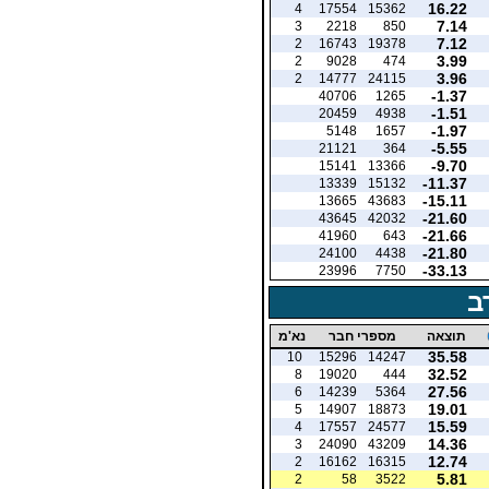
16.22
4
17554
15362
7.14
3
2218
850
7.12
2
16743
19378
3.99
2
9028
474
3.96
2
14777
24115
-1.37
40706
1265
-1.51
20459
4938
-1.97
5148
1657
-5.55
21121
364
-9.70
15141
13366
-11.37
13339
15132
-15.11
13665
43683
-21.60
43645
42032
-21.66
41960
643
-21.80
24100
4438
-33.13
23996
7750
ב
תוצאה
מספרי חבר
נא'מ
35.58
10
15296
14247
32.52
8
19020
444
27.56
6
14239
5364
19.01
5
14907
18873
15.59
4
17557
24577
14.36
3
24090
43209
12.74
2
16162
16315
5.81
2
58
3522