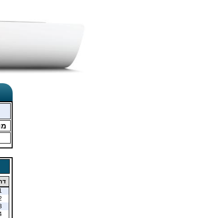
מו
דר
1
2
3
4