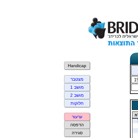
Handicap
מצטבר
1
מושב 1
מושב 2
חלוקות
מ
ערעור
הדפסה
סגירה