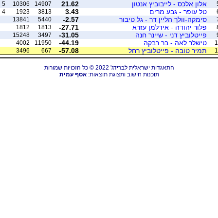
אלון אלכס - לייבוביץ אנטון
21.62
5
10306
14907
טל עופר - גבע מרים
3.43
4
1923
3813
סימקה-וולך הליין דר - גל טיבור
-2.57
13841
5440
פלור יהודה - אידלמן עזרא
-27.71
1812
1813
פייטלוביץ דני - שיינר חנה
-31.05
15248
3497
טישלר לאה - בר רבקה
-44.19
4002
11950
1
תמיר טובה - פייטלוביץ רחל
-57.08
3496
667
1
התאגדות ישראלית לברידג' 2022 © כל הזכויות שמורות
תוכנות חישוב ותצוגת תוצאות:
אסף עמית