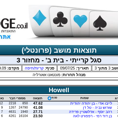
תוצאות מושב (פרונטלי)
סגל קרייתי - בית ב' - מחזור 3
שב
3
מתוך
3
תאריך:
09/07/25
סניף:
קריות/חיפה
מקדם:
9.09
מנהל תחרות:
מונטאנו אאורליה
Howell
שמות
סניף
וג
תוצאה
מספרי חבר
נא'
לייבו אדי - בן יהודה יהודית
47.62
12
2218
850
שורוש נביה - טל דן
41.08
9
1267
24790
רהב יוסף - אדלשטיין פרידה
27.71
7
4631
1940
בן דוד רמי - רפפורט לאה
23.50
6
4261
16104