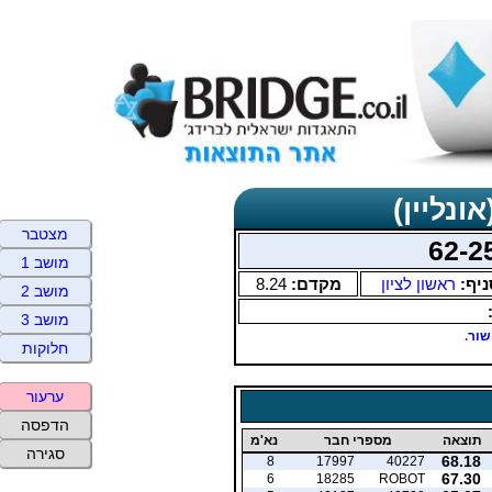
ונליין)
מצטבר
מושב 1
ניף:
ראשון לציון
מקדם:
8.24
מושב 2
מושב 3
שור
.
חלוקות
ערעור
הדפסה
תוצאה
מספרי חבר
נא'מ
סגירה
68.18
8
17997
40227
67.30
6
18285
ROBOT