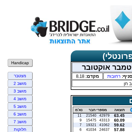
רונטלי)
Handicap
פטמבר אוקטובר
מצטבר
ניף:
רחובות
מקדם:
8.18
 חן
מושב 2
מושב 3
מושב 4
מושב 5
תוצאה
מספרי חבר
נא'מ
מושב 6
63.45
11
21540
42979
60.09
9
15475
43313
מושב 7
59.62
7
19321
41062
חלוקות
57.88
6
41034
24637