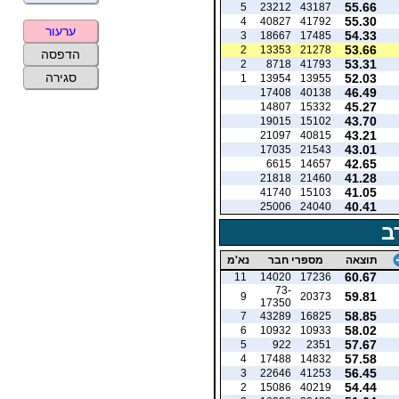
55.66
5
23212
43187
55.30
4
40827
41792
ערעור
54.33
3
18667
17485
53.66
2
13353
21278
הדפסה
53.31
2
8718
41793
סגירה
52.03
1
13954
13955
46.49
17408
40138
45.27
14807
15332
43.70
19015
15102
43.21
21097
40815
43.01
17035
21543
42.65
6615
14657
41.28
21818
21460
41.05
41740
15103
40.41
25006
24040
ב
תוצאה
מספרי חבר
נא'מ
60.67
11
14020
17236
73-
59.81
9
20373
17350
58.85
7
43289
16825
58.02
6
10932
10933
57.67
5
922
2351
57.58
4
17488
14832
56.45
3
22646
41253
54.44
2
15086
40219