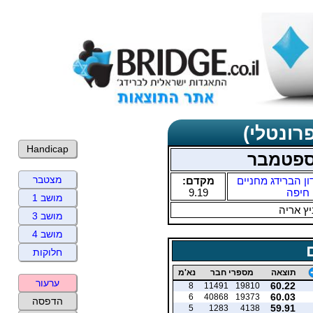
רונטלי)
Handicap
 ספטמבר
מצטבר
ון הברידג מחניים
מקדם:
חיפה
9.19
מושב 1
ץ אריה
מושב 3
מושב 4
חלוקות
תוצאה
מספרי חבר
נא'מ
ערעור
60.22
8
11491
19810
60.03
6
40868
19373
הדפסה
59.91
5
1283
4138