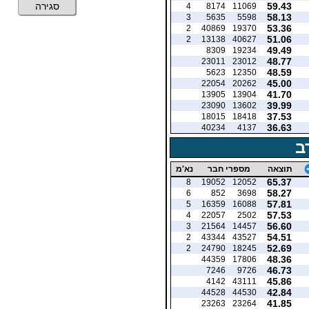
59.43
סגירה
4
8174
11069
58.13
3
5635
5598
53.36
2
40869
19370
51.06
2
13138
40627
49.49
8309
19234
48.77
23011
23012
48.59
5623
12350
45.00
22054
20262
41.70
13905
13904
39.99
23090
13602
37.53
18015
18418
36.63
40234
4137
ב
תוצאה
מספרי חבר
נא'מ
65.37
8
19052
12052
58.27
6
852
3698
57.81
5
16359
16088
57.53
4
22057
2502
56.60
3
21564
14457
54.51
2
43344
43527
52.69
2
24790
18245
48.36
44359
17806
46.73
7246
9726
45.86
4142
43111
42.84
44528
44530
41.85
23263
23264