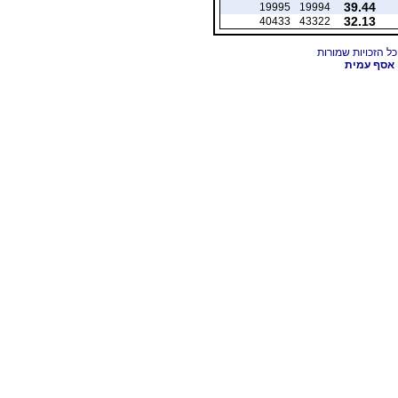
39.44
19995
19994
32.13
40433
43322
אסף עמית