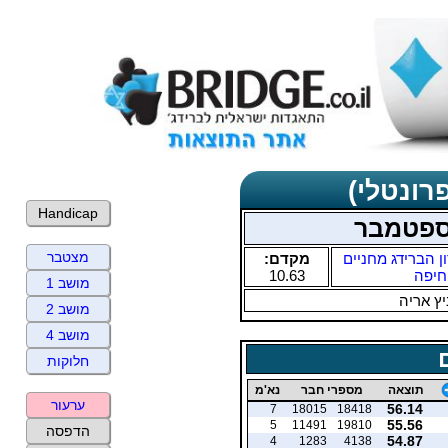
רונטלי)
Handicap
 ספטמבר
מצטבר
ן הברידג מחניים
מקדם:
חיפה
10.63
מושב 1
ץ אריה
מושב 2
מושב 4
חלוקות
תוצאה
מספרי חבר
נא'מ
ערעור
56.14
7
18015
18418
55.56
5
11491
19810
הדפסה
54.87
4
1283
4138