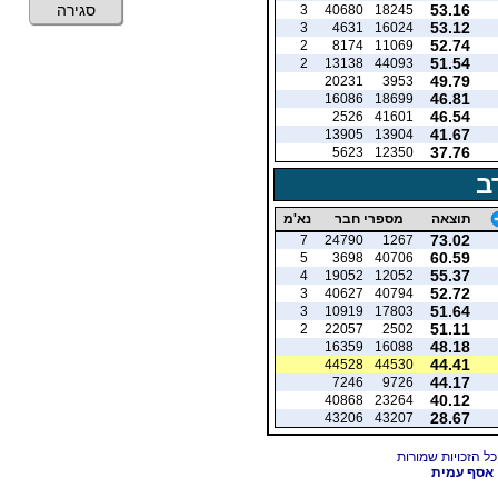
53.16
סגירה
3
40680
18245
53.12
3
4631
16024
52.74
2
8174
11069
51.54
2
13138
44093
49.79
20231
3953
46.81
16086
18699
46.54
2526
41601
41.67
13905
13904
37.76
5623
12350
ב
תוצאה
מספרי חבר
נא'מ
73.02
7
24790
1267
60.59
5
3698
40706
55.37
4
19052
12052
52.72
3
40627
40794
51.64
3
10919
17803
51.11
2
22057
2502
48.18
16359
16088
44.41
44528
44530
44.17
7246
9726
40.12
40868
23264
28.67
43206
43207
אסף עמית