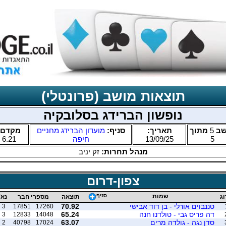
תוצאות מושב (פרונטלי)
נופשון הברידג בסלובקיה
שב
5
מתוך
תאריך:
סניף:
מועדון הברידג מחניים
מקדם:
5
13/09/25
חיפה
6.21
מנהל תחרות:
זק יניב
צפון-דרום
שמות
סניף
וג
תוצאה
מספרי חבר
נא'
טננבוים אורלי - בן דוד אבישי
70.92
3
17851
17260
דה פריס גבי - טולדנו חנה
65.24
3
12833
14048
סדן נגה - גולדה מרים
63.07
2
40798
17024