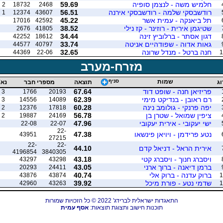
חלמיש משה - לנצמן סופיה
59.69
2
18732
2468
רודשבסקי שלמה - רודשבסקי אירנה
56.51
1
12374
43607
תל ביאנקה - עמית אשר
45.22
17016
42592
שטיגמן אירית - רוזינר - קז נילי
38.52
2676
41805
דגון אסתר - ברלוביץ זינה
34.44
42252
18612
גאות אדוה - שפודהיים אניטה
33.74
44577
40797
חנה ברטל - מנדל שרונה
32.65
44369
22-06
1
מזרח-מערב
שמות
סניף
וג
תוצאה
מספרי חבר
נא'
פריזיאן חנה - שופט דוד
67.64
3
1766
20193
רם ראובן - בנדיקט מימי
62.39
3
14556
14089
יפה פרנקי - גולומב נינה
60.28
2
12376
17818
ציפין שמואל - שטרן בן
56.78
2
19887
24169
ישי יעקובי - אירית יעקובי
47.96
22-08
22-07
22-
נטע פרידמן - ויויאן פינשאו
47.38
43951
27215
22-
22-
אירית הראל - דניאל קדם
44.10
4196854
3840305
ויסברג חנוך - ויסברג קטי
43.18
43297
43298
ברמן דיאנה - ברוך ארני
43.05
20293
24411
ברוק עדנה - ברוק אלי
40.74
43876
43874
1
שדמי נטע - פורת מיכל
39.92
42960
43263
1
התאגדות ישראלית לברידג' 2022 © כל הזכויות שמורות
תוכנות חישוב ותצוגת תוצאות:
אסף עמית