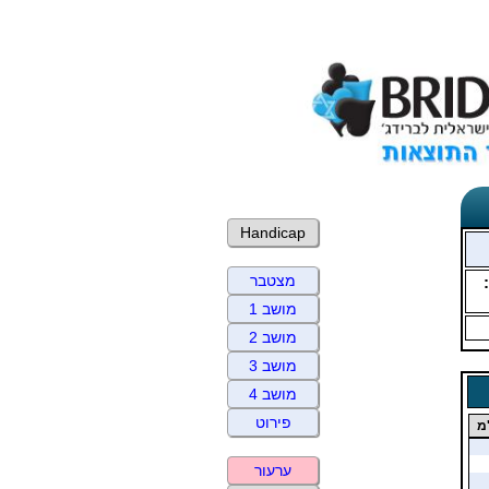
Handicap
מצטבר
מושב 1
מושב 2
מושב 3
מושב 4
פירוט
מ
ערעור