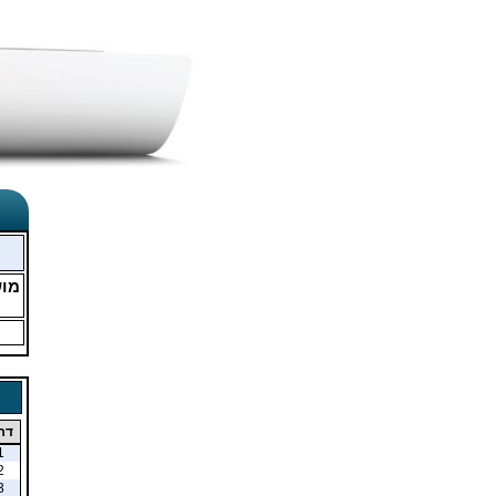
מו
דר
1
2
3