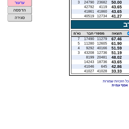
50.00
3
24790
23682
ערעור
43.65
42792
4119
הדפסה
43.65
41861
41860
41.27
40519
12734
סגירה
ב
תוצאה
מספרי חבר
נא'מ
67.46
7
17490
11279
61.90
5
11280
12605
51.59
4
9292
40166
51.19
3
43208
12736
48.02
8199
20481
43.65
14243
18736
42.86
41046
645
33.33
41027
41028
אסף עמית