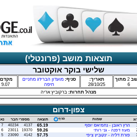
תוצאות מושב (פרונטלי)
שלישי בוקר אוקטובר
שב
2
מתוך
תאריך:
סניף:
מועדון הברידג מחניים
מקדם:
6
28/10/25
חיפה
9.07
מנהל תחרות:
ברקוביץ אריה
צפון-דרום
שמות
סניף
וג
תוצאה
מספרי חבר
נא'
הרץ ראובן - נחמיאס יוסף
65.19
7
40234
4137
מעוז דפנה - גני רותי
59.26
6
23011
19370
פורת דליה - ינקוביץ ציפי
57.75
5
23090
4142