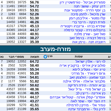
סמורזיק אביטל - טורפשטיין ירון
56.76
4
19051
16725
דהן יצחק - שושני חנה
54.72
3
11491
19810
בן יוסף הדרה - ספקטור ענת
53.91
2
18416
18015
שרן מיכאל - לחמן מיכה
52.26
2
1283
6694
קלז נסטור - איליבמן רומן
51.30
1
43322
18245
פורת רבקה - הייבר ברי
46.26
14450
14981
שפירא בניהו - גרינברג ויקטוריה
45.13
41317
17828
1
ברנבלום נירה - קובנר כרמלה
44.17
44365
18418
1
סגל זאב - שורץ מלכה
40.91
13138
44093
1
בוימל דבורה - בוימל זאב
38.27
13905
13904
1
רוזנברג חנה - נוימן אוה
35.39
18052
13327
1
מזרח-מערב
שמות
סניף
וג
תוצאה
מספרי חבר
נא'
לוי רוני - אלרן ישראל
64.72
7
19052
12052
סולוביציק איריס - ברקוביץ אריה
58.40
6
2502
5226
טייג יוסי - גוטליב ליפא
55.34
5
16359
16088
גרוס ריצארד - גל מרדכי
55.28
4
20231
41601
הבר שמעון - הולצמן זאב
54.81
3
23768
5944
מלברגר אראלה - אדלר אילנה
51.82
2
1177
5566
נביא יהודה - הידה רודיקה
50.62
2
2526
15307
בן ישראל מירי - גריל יגאל
48.36
43527
18316
כץ אירינה - רייצין לב
46.05
43286
41136
אוסדצ'י-קפלן אורנה - קוטליאר אברהם
44.17
43458
17014
1
דה הונד יוסי - שפר לאה
43.27
19995
19994
1
טמיר אלי - מירקין לודמילה
41.51
10299
5270
1
לירון נולי - וורמברנד עדנה
35.65
14457
21199
1