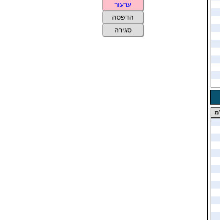
ערעור
הדפסה
סגירה
מ