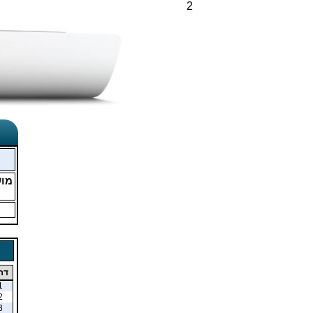
2
מו
דר
1
2
3