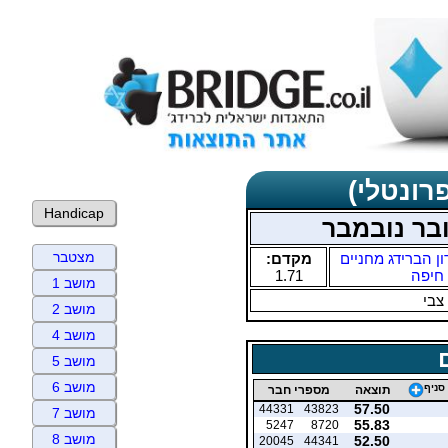
רונטלי)
Handicap
בר נובמבר
מצטבר
ון הברידג מחניים
מקדם:
חיפה
1.71
מושב 1
צבי
מושב 2
מושב 4
מושב 5
מושב 6
סניף
תוצאה
מספרי חבר
57.50
44331
43823
מושב 7
55.83
5247
8720
מושב 8
52.50
20045
44341