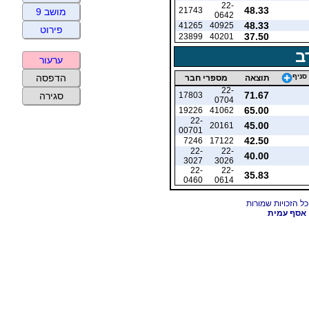
22-
48.33
21743
מושב 9
0642
48.33
41265
40925
פירוט
37.50
23899
40201
ב
ערעור
סניף
הדפסה
תוצאה
מספרי חבר
22-
71.67
17803
סגירה
0704
65.00
19226
41062
22-
45.00
20161
00701
42.50
7246
17122
22-
22-
40.00
3027
3026
22-
22-
35.83
0460
0614
אסף עמית