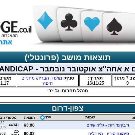
תוצאות מושב (פרונטלי)
 א אחה"צ אוקטובר נובמבר - HANDICAP
שב
7
מתוך
תאריך:
סניף:
מועדון הברידג מחניים
מקדם:
9
16/11/25
חיפה
1.17
מנהל תחרות:
גל צבי
צפון-דרום
שמות
סניף
ג
תוצאה
מספרי חב
22-
ריבקינד רות - גליה שהם
63.88
44341
006
22-
סימונה סורין - מץ דליה
60.02
803