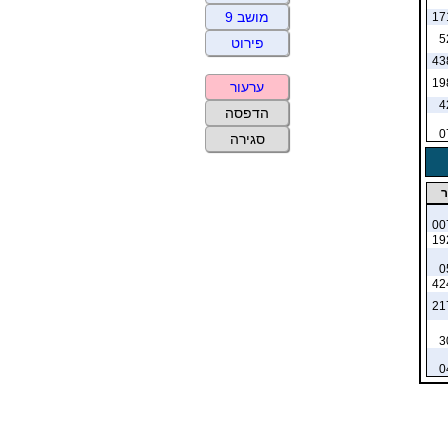
מושב 9
17
5
פירוט
43
19
ערעור
4
הדפסה
0
סגירה
ר
00
19
0
42
21
3
0