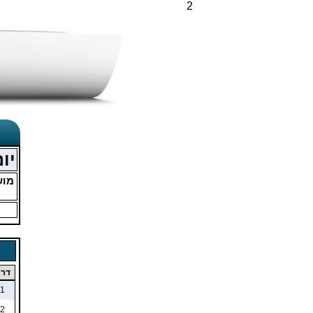
2
יום
מו
דרו
1
2