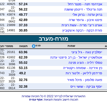
0704
אברהמי חנה - מנצר רחל
57.24
122
40925
22-
חנה גרינולד - זייטמן שושנה
56.22
247
0531
ברוק עדנה - ברוק אלי
49.77
876
43874
22-
פינטו איבון - גרופר שרה
42.89
844
0642
אגרט ריצ'י מריה - עשת רונית
37.33
221
23899
22-
פורת רבקה - רבקה איצקוביץ
30.85
14981
745
מזרח-מערב
שמות
סניף
ג
תוצאה
מספרי חב
22-
יוסלביץ נוגה - גיל ציוני
63.96
20161
701
אנגלשטיין ישראל - בן דב פיזנטי עדנה
62.39
226
41602
22-
22-
טסלר דליה - הוניג פנינה
55.02
514
3096
כץ אירינה - שמוחה ויקטוריה
53.15
460
41136
22-
פרידמן ליליאן - זלינגר רות
49.2
743
3009
22-
22-
פועה סלומון - מיכל מאיר
32.76
027
3026
22-
22-
יוסף צביקה - שושי וייס
32.38
460
0614
התאגדות ישראלית לברידג' 2022 © כל הזכויות שמורות
תוכנות חישוב ותצוגת תוצאות:
אסף עמית