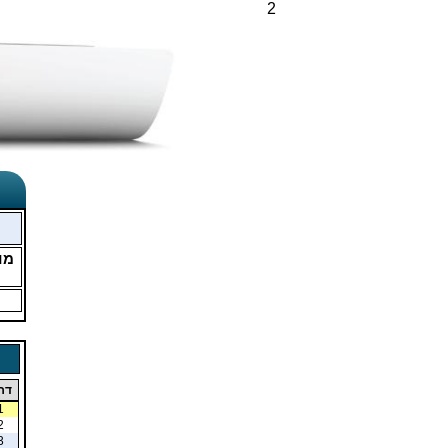
2
מו
דר
1
2
3