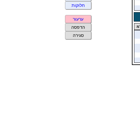
חלוקות
ערעור
מ
הדפסה
סגירה