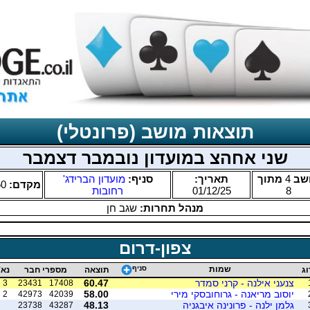
תוצאות מושב (פרונטלי)
שני אחהצ במועדון נובמבר דצמבר
שב
4
מתוך
תאריך:
סניף:
מועדון הברידג'
מקדם:
50
8
01/12/25
רחובות
מנהל תחרות:
שגב חן
צפון-דרום
שמות
סניף
וג
תוצאה
מספרי חבר
נא'
צנעני אילנה - קרני סמדר
60.47
3
23431
17408
יוסוב מריאנה - גרוחובסקי מירי
58.00
2
42973
42039
גלמן ילנה - פרונינה איבגניה
48.13
23738
43287