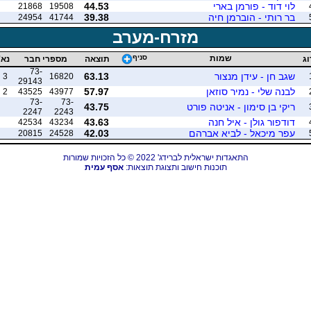
לוי דוד - פורמן בארי
44.53
21868
19508
בר רותי - הוברמן חיה
39.38
24954
41744
מזרח-מערב
שמות
סניף
וג
תוצאה
מספרי חבר
נא'
73-
שגב חן - עידן מנצור
63.13
3
16820
29143
לבנה שלי - נמיר סוזאן
57.97
2
43525
43977
73-
73-
ריקי בן סימון - אניטה פורט
43.75
2247
2243
דודפור גולן - איל חנה
43.63
42534
43234
עפר מיכאל - לביא אברהם
42.03
20815
24528
התאגדות ישראלית לברידג' 2022 © כל הזכויות שמורות
תוכנות חישוב ותצוגת תוצאות:
אסף עמית