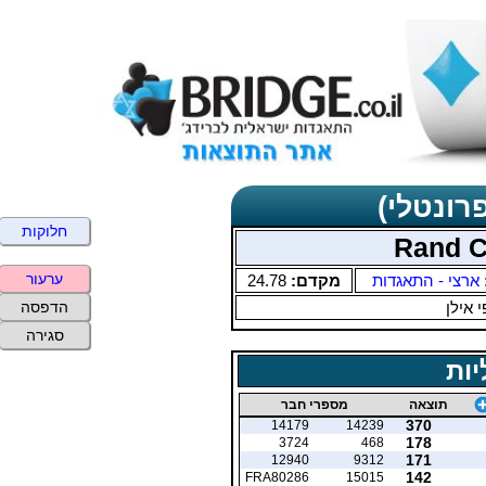
רונטלי)
חלוקות
Rand Cu
ערעור
ארצי - התאגדות
מקדם:
24.78
 אילן
הדפסה
סגירה
יות
תוצאה
מספרי חבר
370
14179
14239
178
3724
468
171
12940
9312
142
FRA80286
15015