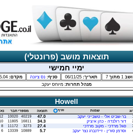
תוצאות מושב (פרונטלי)
ימיי חמישי
ושב
1
מתוך
7
תאריך:
06/11/25
סניף:
נס ציונה
מקדם:
5.04
מנהל תחרות:
מיוחס יעקב
Howell
שמות
סניף
וג
תוצאה
מספרי חבר
נא'
בר-שביט אלי - טשבייני יעקב
47.0
12
10020
40219
דור רולנדה - כהן איציק
34.3
10
11805
16811
סגל מרדכי - מקוב מרדכי
27.4
8
11172
3273
וסרמן סורין - זיידנברג נצר יעקב
5.7
6
13339
10889