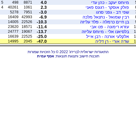
מיוחס יעקב - כהן עדי
4.0
5
498
8871
פולק אוסקר - רגונס פאני
2.3
4
40261
1061
שפי דב - גפני סרגו
-3.0
5278
7951
רבין שמואל - נתנאל מלכה
-6.9
16409
42993
בן חיים כרמלה - פלד עליזה
-10.3
14005
22526
עזרא רימונה - פנו אבי
-11.4
23620
18571
1
בלסיאנו אלי - מיוחס עליזה
-13.7
24777
19067
1
אלקלעי אורנה - רבן אייל
-25.0
16639
22525
1
שדה אורי - רן דליה
-47.0
14995
2045
1
התאגדות ישראלית לברידג' 2022 © כל הזכויות שמורות
תוכנות חישוב ותצוגת תוצאות:
אסף עמית