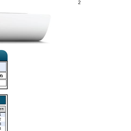
2
מ
דר
1
2
3
4