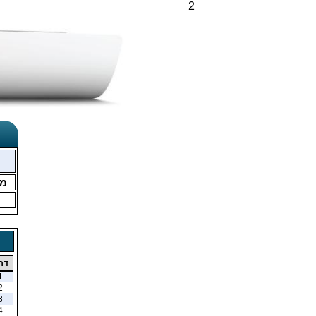
2
מ
דר
1
2
3
4