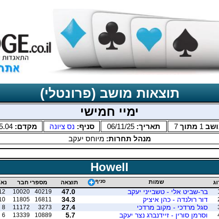
תוצאות מושב (פרונטלי)
ימיי חמישי
ושב
1
מתוך
7
תאריך:
06/11/25
סניף:
נס ציונה
מקדם:
5.04
מנהל תחרות:
מיוחס יעקב
Howell
שמות
סניף
וג
תוצאה
מספרי חבר
נא'
בר-שביט אלי - טשבייני יעקב
47.0
12
10020
40219
דור רולנדה - כהן איציק
34.3
10
11805
16811
סגל מרדכי - מקוב מרדכי
27.4
8
11172
3273
וסרמן סורין - זיידנברג נצר יעקב
5.7
6
13339
10889