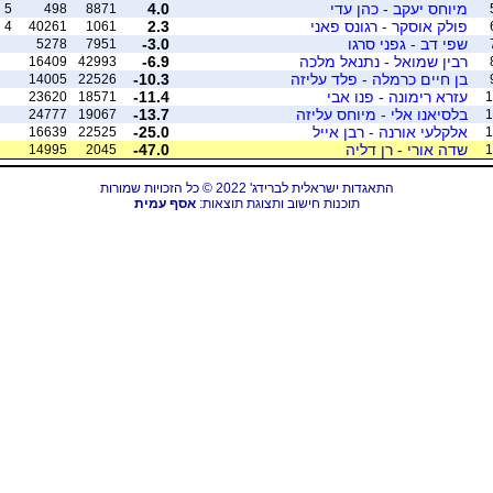
מיוחס יעקב - כהן עדי
4.0
5
498
8871
פולק אוסקר - רגונס פאני
2.3
4
40261
1061
שפי דב - גפני סרגו
-3.0
5278
7951
רבין שמואל - נתנאל מלכה
-6.9
16409
42993
בן חיים כרמלה - פלד עליזה
-10.3
14005
22526
עזרא רימונה - פנו אבי
-11.4
23620
18571
1
בלסיאנו אלי - מיוחס עליזה
-13.7
24777
19067
1
אלקלעי אורנה - רבן אייל
-25.0
16639
22525
1
שדה אורי - רן דליה
-47.0
14995
2045
1
התאגדות ישראלית לברידג' 2022 © כל הזכויות שמורות
תוכנות חישוב ותצוגת תוצאות:
אסף עמית