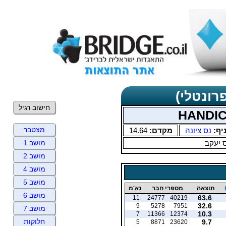
רונטלי)
חישוב רגיל
מצטבר
יף:
נס ציונה
מקדם:
14.64
 יעקב
מושב 1
מושב 2
מושב 4
מושב 5
תוצאה
מספרי חבר
נא'מ
מושב 6
63.6
11
24777
40219
32.6
9
5278
7951
מושב 7
10.3
7
11366
12374
חלוקות
9.7
5
8871
23620