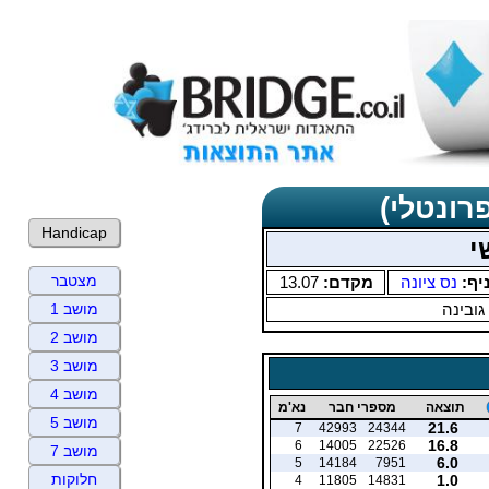
רונטלי)
Handicap
י
מצטבר
יף:
נס ציונה
מקדם:
13.07
גובינה
מושב 1
מושב 2
מושב 3
מושב 4
תוצאה
מספרי חבר
נא'מ
מושב 5
21.6
7
42993
24344
16.8
6
14005
22526
מושב 7
6.0
5
14184
7951
חלוקות
1.0
4
11805
14831