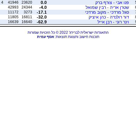
פנו אבי - צורף ברק
0.0
4
41946
23620
שטרן אריה - רבין שמואל
-4.0
42993
24344
סגל מרדכי - מקוב מרדכי
-17.1
11172
3273
דור רולנדה - כהן איציק
-32.0
11805
16811
וינר רוני - רבן אייל
-62.9
16639
16640
התאגדות ישראלית לברידג' 2022 © כל הזכויות שמורות
תוכנות חישוב ותצוגת תוצאות:
אסף עמית