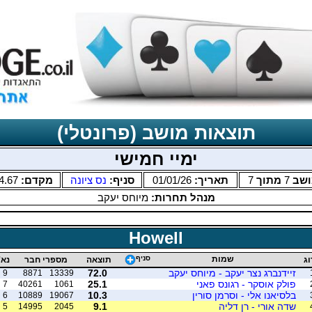
תוצאות מושב (פרונטלי)
ימיי חמישי
ושב
7
מתוך
7
תאריך:
01/01/26
סניף:
נס ציונה
מקדם:
4.67
מנהל תחרות:
מיוחס יעקב
Howell
שמות
סניף
וג
תוצאה
מספרי חבר
נא'
זיידנברג נצר יעקב - מיוחס יעקב
72.0
9
8871
13339
פולק אוסקר - רגונס פאני
25.1
7
40261
1061
בלסיאנו אלי - וסרמן סורין
10.3
6
10889
19067
שדה אורי - רן דליה
9.1
5
14995
2045