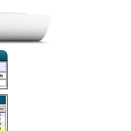
מ
דר
1
2
3
4