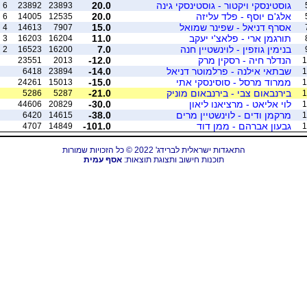
גוסטינסקי ויקטור - גוסטינסקי גינה
20.0
6
23892
23893
אלג'ם יוסף - פלד עליזה
20.0
6
14005
12535
אסרף דניאל - שפינר שמואל
15.0
4
14613
7907
תורגמן ארי - פלאצ'י יעקב
11.0
3
16203
16204
בנימין גוזפין - לוינשטיין חנה
7.0
2
16523
16200
הנדלר חיה - רסקין מרק
-12.0
23551
2013
1
שבתאי אילנה - פרלמוטר דניאל
-14.0
6418
23894
1
ממרוד מרסל - סוסינסקי אתי
-15.0
24261
15013
1
בירנבאום צבי - בירנבאום מוניק
-21.0
5286
5287
1
לוי אליאט - מרציאנו ליאון
-30.0
44606
20829
1
מרקמן ודים - לוינשטיין מרים
-38.0
6420
14615
1
גבעון אברהם - ממן דוד
-101.0
4707
14849
1
התאגדות ישראלית לברידג' 2022 © כל הזכויות שמורות
תוכנות חישוב ותצוגת תוצאות:
אסף עמית