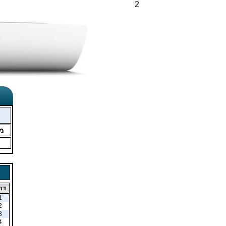
2
מ
דר
1
2
3
4