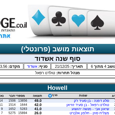
תוצאות מושב (פרונטלי)
סוף שנה אשדוד
ושב
4
מתוך
6
תאריך:
21/12/25
סניף:
אשדוד
מקדם:
3.56
מנהל תחרות:
טולדנו רפאל
Howell
שמות
סניף
וג
תוצאה
מספרי חבר
נא'
סלע דפנה - בן סעיד ז'ק
49.0
14
1506
13856
טולדנו רפאל - בן סעיד זוזיאן
42.0
11
1514
1644
שיאון אבי - מנשה יהושוע
41.0
9
1652
5283
מצליח סוזן - חלפון אלברט
26.0
7
5275
15894