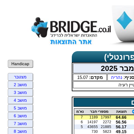
רונטלי)
Handicap
 2025
מצטבר
ניף:
נהריה
מקדם:
15.07
ין רעיה
מושב 2
מושב 3
מושב 4
מושב 5
תוצאה
מספרי חבר
נא'מ
מושב 6
64.66
7
1189
17997
56.56
6
14197
2272
מושב 7
56.17
5
43655
21885
מושב 8
49.15
730
5823