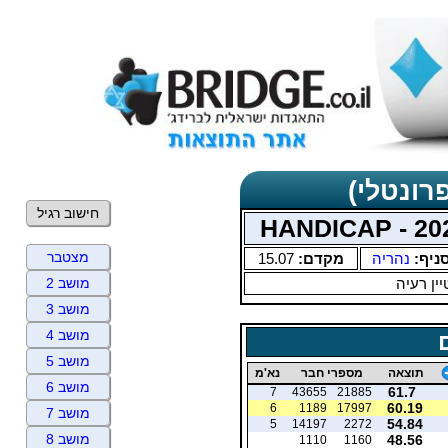
רונטלי)
חישוב רגיל
מצטבר
ניף:
נהריה
מקדם:
15.07
ין רעיה
מושב 2
מושב 3
מושב 4
מושב 5
תוצאה
מספרי חבר
נא'מ
מושב 6
61.7
7
43655
21885
60.19
6
1189
17997
מושב 7
54.84
5
14197
2272
מושב 8
48.56
1110
1160