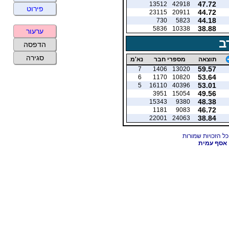
47.72
13512
42918
פירוט
44.72
23115
20911
44.18
730
5823
38.88
5836
10338
ערעור
ב
הדפסה
סגירה
תוצאה
מספרי חבר
נא'מ
59.57
7
1406
13020
53.64
6
1170
10820
53.01
5
16110
40396
49.56
3951
15054
48.38
15343
9380
46.72
1181
9083
38.84
22001
24063
אסף עמית