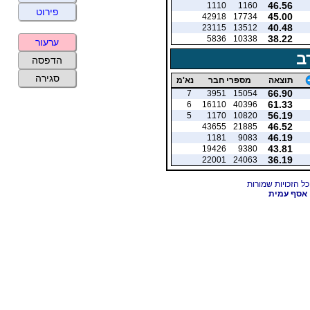
46.56
1110
1160
פירוט
45.00
42918
17734
40.48
23115
13512
38.22
5836
10338
ערעור
ב
הדפסה
סגירה
תוצאה
מספרי חבר
נא'מ
66.90
7
3951
15054
61.33
6
16110
40396
56.19
5
1170
10820
46.52
43655
21885
46.19
1181
9083
43.81
19426
9380
36.19
22001
24063
אסף עמית