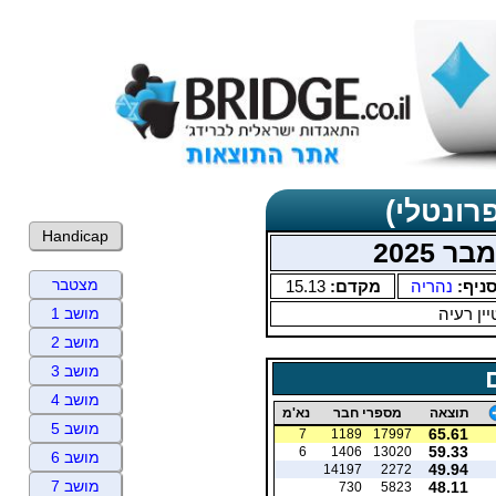
רונטלי)
Handicap
 2025
מצטבר
ניף:
נהריה
מקדם:
15.13
ין רעיה
מושב 1
מושב 2
מושב 3
מושב 4
תוצאה
מספרי חבר
נא'מ
מושב 5
65.61
7
1189
17997
59.33
6
1406
13020
מושב 6
49.94
14197
2272
מושב 7
48.11
730
5823