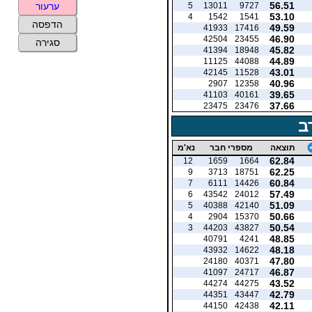
56.51
5
13011
9727
ערעור
53.10
4
1542
1541
הדפסה
49.59
41933
17416
46.90
42504
23455
סגירה
45.82
41394
18948
44.89
11125
44088
43.01
42145
11528
40.96
2907
12358
39.65
41103
40161
37.66
23475
23476
ב
תוצאה
מספרי חבר
נא'מ
62.84
12
1659
1664
62.25
9
3713
18751
60.84
7
6111
14426
57.49
6
43542
24012
51.09
5
40388
42140
50.66
4
2904
15370
50.54
3
44203
43827
48.85
40791
4241
48.18
43932
14622
47.80
24180
40371
46.87
41097
24717
43.52
44274
44275
42.79
44351
43447
42.11
44150
42438