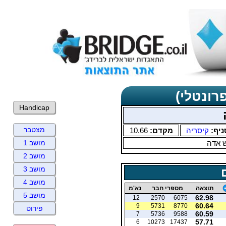
רונטלי)
Handicap
מצטבר
ניף:
קיסריה
מקדם:
10.66
 אדה
מושב 1
מושב 2
מושב 3
מושב 4
תוצאה
מספרי חבר
נא'מ
מושב 5
62.98
12
2570
6075
60.64
9
5731
8770
פירוט
60.59
7
5736
9588
57.71
6
10273
17437