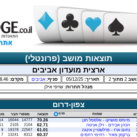
תוצאות מושב (פרונטלי)
ארצית מועדון אביבים
ושב
2
מתוך
2
תאריך:
05/12/25
סניף:
אביבים
מקדם:
8.46
מנהל תחרות:
שזיפי אילן
צפון-דרום
שמות
סניף
וג
תוצאה
מספרי חבר
נא'
מיוחס מושיקו - אלספל חנן
70.26
14
16044
14777
הכהן אבירם - וילן אניטה
62.71
11
2105
2104
נחום ארז - פרלשטיין אינגה
61.01
9
19378
22567
ברקמן מאיר - רחימי רחמים
60.37
7
13241
8312