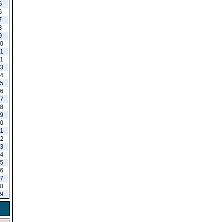
5
6
7
8
9
0
1
1
3
4
5
6
7
8
9
0
1
2
3
4
5
6
7
8
9