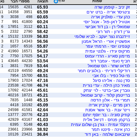
שמות
סניף
וג
תוצאה
מספרי חבר
נא'
זק יניב - קופמן שרה
65.93
14
15635
4281
צינגיסר אריה - ברט יורם
65.59
11
14358
3951
כהן עדי - סולניק אריה
60.65
9
3038
498
אטוויל ז'אן-פול - אנגל יוסי
60.24
7
991
41800
שמואלי רן - בן דוד אבישי
60.11
6
17851
3112
גרין דורון - תור רוני
58.42
5
2332
2790
זיידנברג נצר יעקב - לביא שלומי
56.83
4
15132
13339
אפשטיין אורי - הראל אמנון
56.56
3
8173
14343
קונפינו יוסי - הרמתי עפר
55.87
2
1657
6516
מרקוס עידו - גלנטי עמית
54.26
2
41960
16571
1
מיימון סאייג - הררי עמוס
54.17
2
7750
17025
1
חביף נעמי - עמבר דוד
53.54
1
43645
44230
1
לנדאו שחר - הס שמואל
53.44
1
3831
7819
1
רודיקלי דוריתי - בולגנים תמר
49.24
41519
44550
1
מי-טל כפיר - בלו אבי
48.51
7954
15700
1
סדן נגה - אליהו סיגל
47.16
17903
17024
1
מאיר כהן הילה - עדי נורית
46.74
23538
41708
1
גוברין אבי-ברטי - לוי יצחק
45.61
17092
42144
1
ברייטמן קלוד - קרוב שמואל
45.21
40216
18721
1
תמרי גדי - אלון הדסה
45.15
7835
1448
2
רונן מרים - קרביץ אריה
45.09
4418
10192
2
ויינר ענת - בר אשר אסנת
42.64
24598
41581
2
קוזיק סוניה - בר יוסף יותם
42.23
13777
20776
2
ברקמן פנחס - דניאל אלית
41.03
42929
43167
2
וינקלר עמית - גורן בן-שלום עמית
40.43
6395
5148
2
כהן אינה - פינטו תמר
38.92
23661
23966
2
שינבאום שלמה - באן דוד
36.84
10126
23421
2