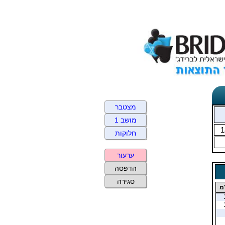
מצטבר
מושב 1
1
חלוקות
ערעור
הדפסה
סגירה
מ