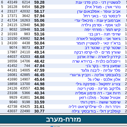
לונשטיין דני - כהן פדני ענת
59.28
6
43149
6214
נהרי אורן - מגדל אילן
58.29
5
16128
6454
אביב עופר - אפלבאום ערן
58.17
4
23127
42032
ליבסטר בני - באני רחל
57.94
3
17371
3642
אברמוביץ ענת - מיכאלי עדי
55.06
2
41724
16263
לנגי אסף - וסרמן גילדה
54.30
2
24115
12940
1
קיש תמר - מזרחי יפה
53.16
2
9032
10948
1
שזיפי חנה - רונן בני
53.16
2
10193
983
1
גיאור אני - ספקטור ליאורה
52.94
1
10150
43682
1
ברא''ז ינאי - לונשטיין תומר
50.04
1
24100
4438
1
שכטר קרין - שכטר דב
49.37
9074
9073
1
שוורץ מרים - לוי-קרסו רבקה
49.14
17987
24110
1
קידרון ליאורה - שדה ארנון
48.68
44037
43203
1
וייסבלום כלנית - ברוידא שרה
48.42
16556
14706
1
שמעון ציפי - בקר ג'ני
47.84
41452
744
1
פלד עליזה - ליבנה גלעד
47.59
44181
14005
2
בלגובסקי אלינה - וינביץ גריגורי
46.45
16081
42885
2
אלון אלכס - שליו גל
45.64
41690
14907
2
צווייג יחזקאל - ספינקה גילי
44.98
18858
13700
2
גלדקוב מרינה - סטין ריטה
43.96
24126
43557
2
חיות אבי - דה סימון אמליה
40.34
23108
5366
2
אטוויל שנטל - מולכו רזאן
34.86
9929
41801
2
שיפטר שושה - רסין רותי
33.59
9040
9198
2
וינדר רות - לוי שילדקראוט דליה
31.61
42738
43425
2
קופלביץ דולי - בודובסקי צילה
30.77
43037
22490
2
מזרח-מערב