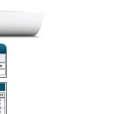
מ
דר
1
2
3
4