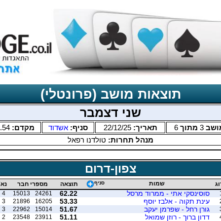
תוצאות מושב (פרונטלי)
שני דצמבר
ושב
3
מתוך
6
תאריך:
22/12/25
סניף:
אשדוד
מקדם:
.54
מנהל תחרות:
טולדנו רפאל
צפון-דרום
שמות
סניף
וג
תוצאה
מספרי חבר
נא'
סוסינסקי אתי - ממרוד מרסל
62.22
4
15013
24261
עינת תקוה - אלבז יוסף
53.33
3
21896
16205
גורן רחל - שפרמן יעקב
51.67
3
22962
15014
דדון ברוך - רוזן שמואל
51.11
2
23548
23911