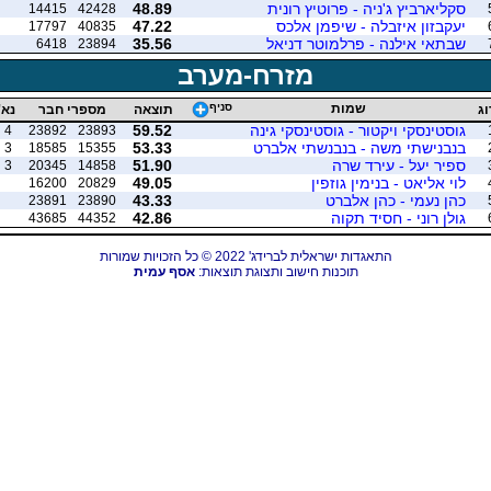
סקליארביץ ג'ניה - פרוטיץ רונית
48.89
14415
42428
יעקבזון איזבלה - שיפמן אלכס
47.22
17797
40835
שבתאי אילנה - פרלמוטר דניאל
35.56
6418
23894
מזרח-מערב
שמות
סניף
וג
תוצאה
מספרי חבר
נא'
גוסטינסקי ויקטור - גוסטינסקי גינה
59.52
4
23892
23893
בנבנישתי משה - בנבנשתי אלברט
53.33
3
18585
15355
ספיר יעל - עירד שרה
51.90
3
20345
14858
לוי אליאט - בנימין גוזפין
49.05
16200
20829
כהן נעמי - כהן אלברט
43.33
23891
23890
גולן רוני - חסיד תקוה
42.86
43685
44352
התאגדות ישראלית לברידג' 2022 © כל הזכויות שמורות
תוכנות חישוב ותצוגת תוצאות:
אסף עמית