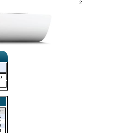
2
מ
דר
1
2
3
4