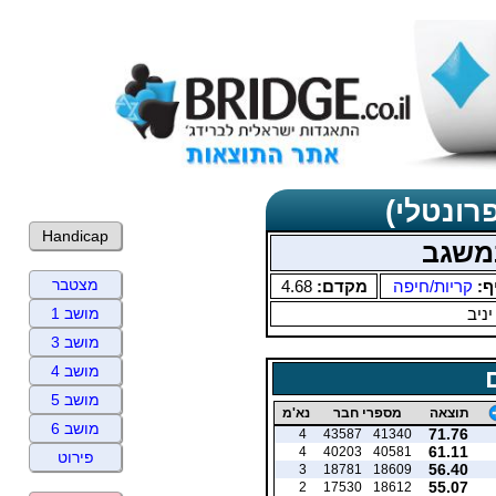
רונטלי)
Handicap
משגב
מצטבר
ף:
קריות/חיפה
מקדם:
4.68
יניב
מושב 1
מושב 3
מושב 4
מושב 5
תוצאה
מספרי חבר
נא'מ
מושב 6
71.76
4
43587
41340
61.11
4
40203
40581
פירוט
56.40
3
18781
18609
55.07
2
17530
18612