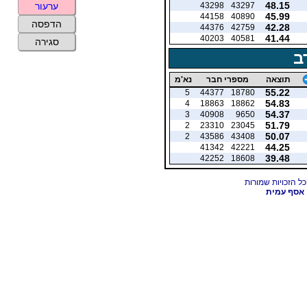
48.15
43298
43297
ערעור
45.99
44158
40890
הדפסה
42.28
44376
42759
41.44
40203
40581
סגירה
ב
תוצאה
מספרי חבר
נא'מ
55.22
5
44377
18780
54.83
4
18863
18862
54.37
3
40908
9650
51.79
2
23310
23045
50.07
2
43586
43408
44.25
41342
42221
39.48
42252
18608
אסף עמית