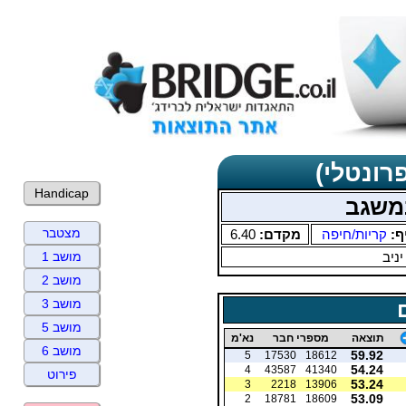
רונטלי)
Handicap
משגב
מצטבר
ף:
קריות/חיפה
מקדם:
6.40
יניב
מושב 1
מושב 2
מושב 3
מושב 5
תוצאה
מספרי חבר
נא'מ
מושב 6
59.92
5
17530
18612
54.24
4
43587
41340
פירוט
53.24
3
2218
13906
53.09
2
18781
18609