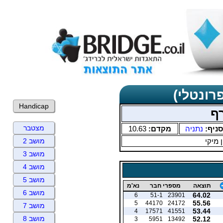
רונטלי)
Handicap
ף
מצטבר
סניף:
נתניה
מקדם:
10.63
ן מיקי
מושב 2
מושב 3
מושב 4
מושב 5
תוצאה
מספרי חבר
נא'מ
מושב 6
64.02
6
51-1
23901
55.56
5
44170
24172
מושב 7
53.44
4
17571
41551
מושב 8
52.12
3
5951
13492