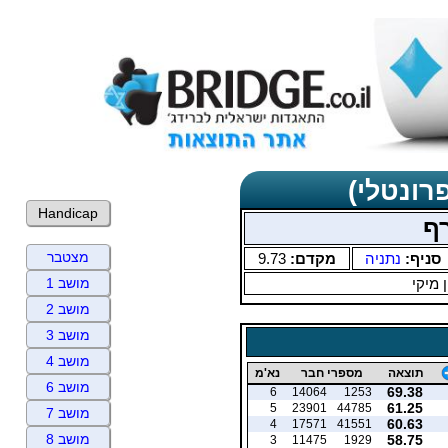
רונטלי)
Handicap
ף
מצטבר
סניף:
נתניה
מקדם:
9.73
ן מיקי
מושב 1
מושב 2
מושב 3
מושב 4
תוצאה
מספרי חבר
נא'מ
מושב 6
69.38
6
14064
1253
61.25
5
23901
44785
מושב 7
60.63
4
17571
41551
מושב 8
58.75
3
11475
1929