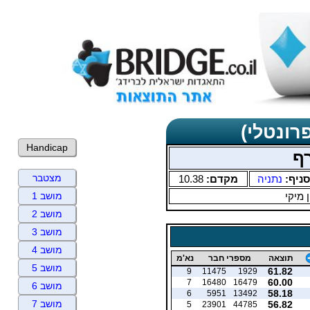
רונטלי)
Handicap
ף
מצטבר
סניף:
נתניה
מקדם:
10.38
ן מיקי
מושב 1
מושב 2
מושב 3
מושב 4
תוצאה
מספרי חבר
נא'מ
מושב 5
61.82
9
11475
1929
60.00
7
16480
16479
מושב 6
58.18
6
5951
13492
מושב 7
56.82
5
23901
44785