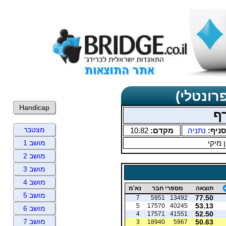
רונטלי)
Handicap
ף
מצטבר
סניף:
נתניה
מקדם:
10.82
ן מיקי
מושב 1
מושב 2
מושב 3
מושב 4
תוצאה
מספרי חבר
נא'מ
מושב 5
77.50
7
5951
13492
53.13
5
17570
40245
מושב 6
52.50
4
17571
41551
מושב 7
50.63
3
18940
5967