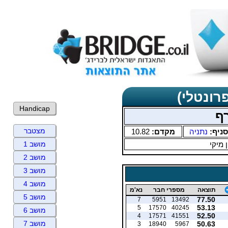
רונטלי)
Handicap
ף
מצטבר
סניף:
נתניה
מקדם:
10.82
ן מיקי
מושב 1
מושב 2
מושב 3
מושב 4
תוצאה
מספרי חבר
נא'מ
מושב 5
77.50
7
5951
13492
53.13
5
17570
40245
מושב 6
52.50
4
17571
41551
מושב 7
50.63
3
18940
5967