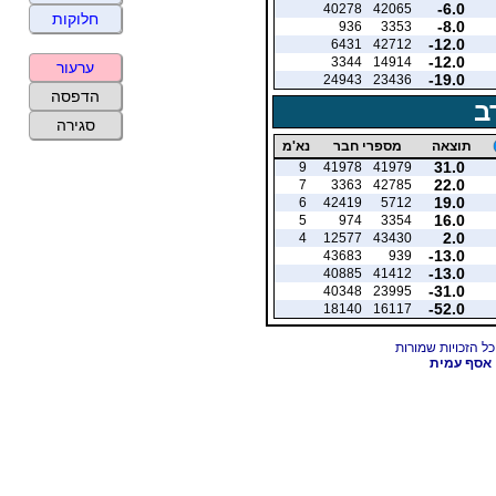
-6.0
40278
42065
חלוקות
-8.0
936
3353
-12.0
6431
42712
-12.0
3344
14914
ערעור
-19.0
24943
23436
הדפסה
ב
סגירה
תוצאה
מספרי חבר
נא'מ
31.0
9
41978
41979
22.0
7
3363
42785
19.0
6
42419
5712
16.0
5
974
3354
2.0
4
12577
43430
-13.0
43683
939
-13.0
40885
41412
-31.0
40348
23995
-52.0
18140
16117
אסף עמית