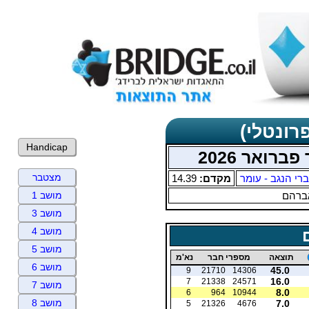
רונטלי)
Handicap
רואר 2026
מצטבר
רי הנגב - עומר
מקדם:
14.39
ברהם
מושב 1
מושב 3
מושב 4
מושב 5
תוצאה
מספרי חבר
נא'מ
מושב 6
45.0
9
21710
14306
16.0
7
21338
24571
מושב 7
8.0
6
964
10944
מושב 8
7.0
5
21326
4676