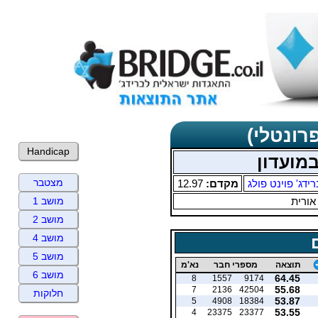
רונטלי)
Handicap
מצטבר
רידג' פוינט פולג
מקדם:
12.97
אורית
מושב 1
מושב 2
מושב 4
מושב 5
תוצאה
מספרי חבר
נא'מ
מושב 6
64.45
8
1557
9174
55.68
7
2136
42504
חלוקות
53.87
5
4908
18384
53.55
4
23375
23377