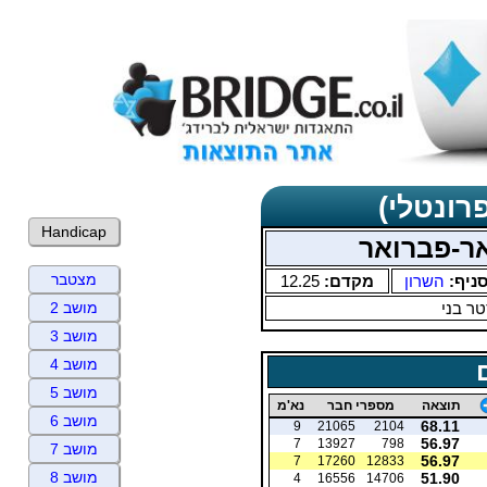
רונטלי)
Handicap
אר-פברואר
מצטבר
ניף:
השרון
מקדם:
12.25
ר בני
מושב 2
מושב 3
מושב 4
מושב 5
תוצאה
מספרי חבר
נא'מ
מושב 6
68.11
9
21065
2104
56.97
7
13927
798
מושב 7
56.97
7
17260
12833
מושב 8
51.90
4
16556
14706