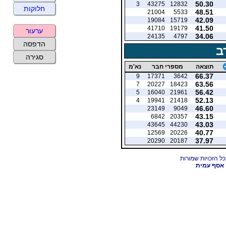
50.30
3
43275
12832
חלוקות
48.51
21004
5533
42.09
19084
15719
41.50
41710
19179
ערעור
34.06
24135
4797
הדפסה
ב
סגירה
תוצאה
מספרי חבר
נא'מ
66.37
9
17371
3642
63.56
7
20227
18423
56.42
5
16040
21961
52.13
4
19941
21418
46.60
23149
9049
43.15
6842
20357
43.03
43645
44230
40.77
12569
20226
37.97
20290
20187
אסף עמית