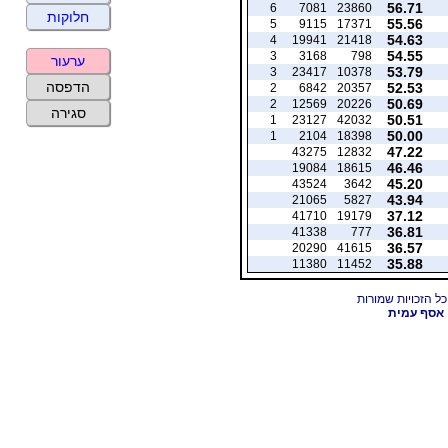
56.71
6
7081
23860
חלוקות
55.56
5
9115
17371
54.63
4
19941
21418
54.55
3
3168
798
ערעור
53.79
3
23417
10378
הדפסה
52.53
2
6842
20357
50.69
2
12569
20226
סגירה
50.51
1
23127
42032
50.00
1
2104
18398
47.22
43275
12832
46.46
19084
18615
45.20
43524
3642
43.94
21065
5827
37.12
41710
19179
36.81
41338
777
36.57
20290
41615
35.88
11380
11452
אסף עמית