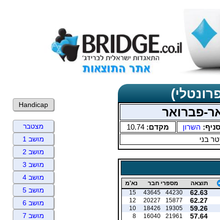
רונטלי)
Handicap
אר-פברואר
מצטבר
ניף:
השרון
מקדם:
10.74
ר בני
מושב 1
מושב 2
מושב 3
מושב 4
תוצאה
מספרי חבר
נא'מ
מושב 5
62.63
15
43645
44230
62.27
12
20227
15877
מושב 6
59.26
10
18426
19305
מושב 7
57.64
8
16040
21961