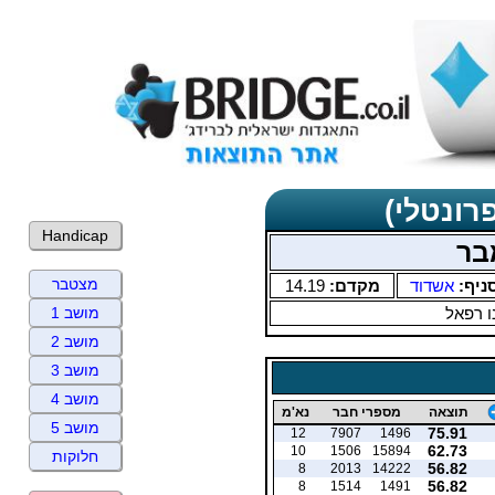
רונטלי)
Handicap
בר
מצטבר
ניף:
אשדוד
מקדם:
14.19
ו רפאל
מושב 1
מושב 2
מושב 3
מושב 4
תוצאה
מספרי חבר
נא'מ
מושב 5
75.91
12
7907
1496
62.73
10
1506
15894
חלוקות
56.82
8
2013
14222
56.82
8
1514
1491