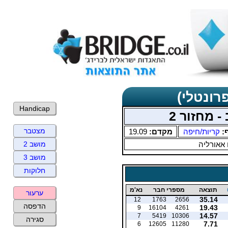
רונטלי)
Handicap
- מחזור 2
מצטבר
ף:
קריות/חיפה
מקדם:
19.09
 אאורליה
מושב 2
מושב 3
חלוקות
תוצאה
מספרי חבר
נא'מ
ערעור
35.14
12
1763
2656
הדפסה
19.43
9
16104
4261
14.57
7
5419
10306
סגירה
7.71
6
12605
11280