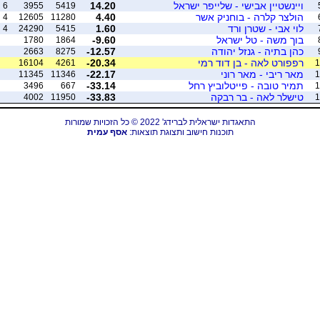
ויינשטיין אבישי - שלייפר ישראל
14.20
6
3955
5419
הולצר קלרה - בוחניק אשר
4.40
4
12605
11280
לוי אבי - שטרן ורד
1.60
4
24290
5415
בוך משה - טל ישראל
-9.60
1780
1864
כהן בתיה - גנזל יהודה
-12.57
2663
8275
רפפורט לאה - בן דוד רמי
-20.34
16104
4261
1
מאר ריבי - מאר רוני
-22.17
11345
11346
1
תמיר טובה - פייטלוביץ רחל
-33.14
3496
667
1
טישלר לאה - בר רבקה
-33.83
4002
11950
1
התאגדות ישראלית לברידג' 2022 © כל הזכויות שמורות
תוכנות חישוב ותצוגת תוצאות:
אסף עמית