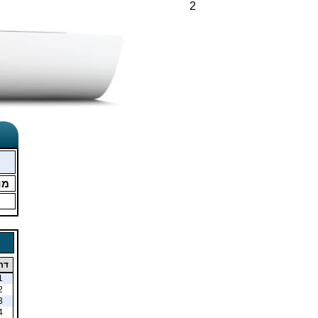
2
מו
דר
1
2
3
4