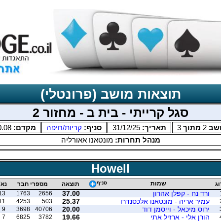
תוצאות מושב (פרונטלי)
סגל קרייתי - בית ב - מחזור 2
שב
2
מתוך
3
תאריך:
31/12/25
סניף:
קריות/חיפה
מקדם:
0.08
מנהל תחרות:
מונטאנו אאורליה
Howell
שמות
סניף
וג
תוצאה
מספרי חבר
נא'
ורד נח - קפלן אהרון
37.00
13
1763
2656
עמיר אריה - מונטאנו אלכסנדרו
25.37
11
4253
503
ירוס מיכאל - וייסמן דוד
20.00
9
3698
40706
הורן אלי - ארזיל אתי
19.66
7
6825
3782