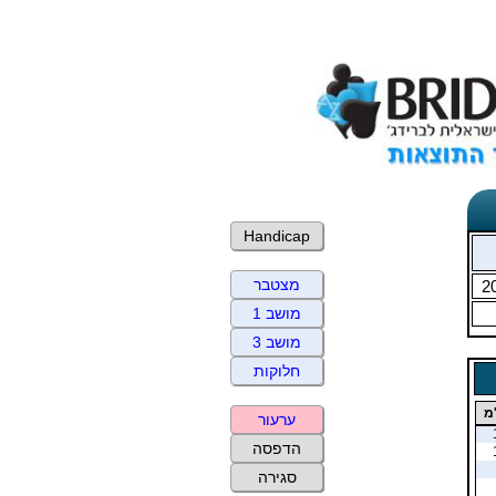
Handicap
מצטבר
2
מושב 1
מושב 3
חלוקות
מ
ערעור
הדפסה
סגירה