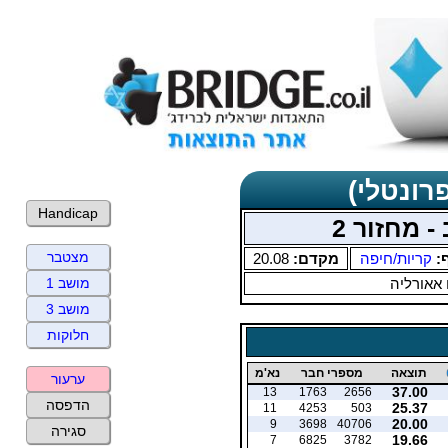
רונטלי)
Handicap
- מחזור 2
מצטבר
ף:
קריות/חיפה
מקדם:
20.08
 אאורליה
מושב 1
מושב 3
חלוקות
תוצאה
מספרי חבר
נא'מ
ערעור
37.00
13
1763
2656
הדפסה
25.37
11
4253
503
20.00
9
3698
40706
סגירה
19.66
7
6825
3782