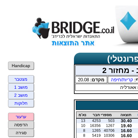
רונטלי)
Handicap
- מחזור 2
מצטבר
ף:
קריות/חיפה
מקדם:
20.08
 אאורליה
מושב 1
מושב 2
חלוקות
תוצאה
מספרי חבר
נא'מ
ערעור
30.40
13
4253
503
הדפסה
19.40
10
16356
1267
16.60
8
1265
40706
סגירה
16.60
8
5419
10306