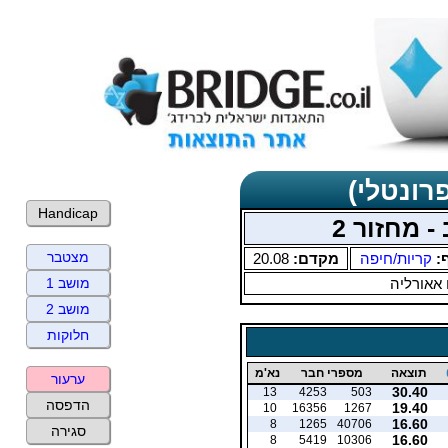
רונטלי)
Handicap
- מחזור 2
מצטבר
ף:
קריות/חיפה
מקדם:
20.08
 אאורליה
מושב 1
מושב 2
חלוקות
תוצאה
מספרי חבר
נא'מ
ערעור
30.40
13
4253
503
הדפסה
19.40
10
16356
1267
16.60
8
1265
40706
סגירה
16.60
8
5419
10306