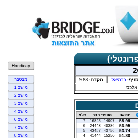
רונטלי)
Handicap
מצטבר
ניף:
כרמיאל
מקדם:
9.88
 אלכס
מושב 1
מושב 2
מושב 3
מושב 4
תוצאה
מספרי חבר
נא'מ
מושב 6
58.99
7
16843
14907
56.95
6
24448
40386
מושב 7
53.74
5
43457
43756
מושב 8
51.80
4
41444
15250