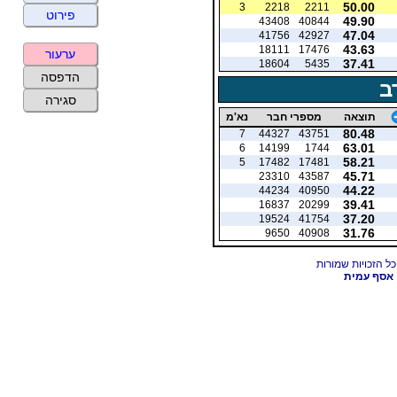
50.00
3
2218
2211
פירוט
49.90
43408
40844
47.04
41756
42927
43.63
18111
17476
ערעור
37.41
18604
5435
הדפסה
ב
סגירה
תוצאה
מספרי חבר
נא'מ
80.48
7
44327
43751
63.01
6
14199
1744
58.21
5
17482
17481
45.71
23310
43587
44.22
44234
40950
39.41
16837
20299
37.20
19524
41754
31.76
9650
40908
אסף עמית