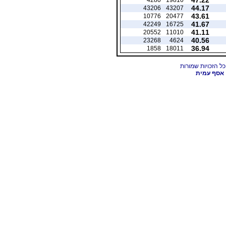
44.17
43206
43207
43.61
10776
20477
41.67
42249
16725
41.11
20552
11010
40.56
23268
4624
36.94
1858
18011
אסף עמית