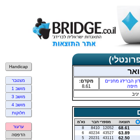
רונטלי)
Handicap
ואר
מצטבר
ון הברידג מחניים
מקדם:
חיפה
8.61
מושב 1
יניב
מושב 3
מושב 4
חלוקות
תוצאה
מספרי חבר
נא'מ
ערעור
68.61
8
8410
12052
63.89
6
40234
43527
הדפסה
62.50
5
20231
43111